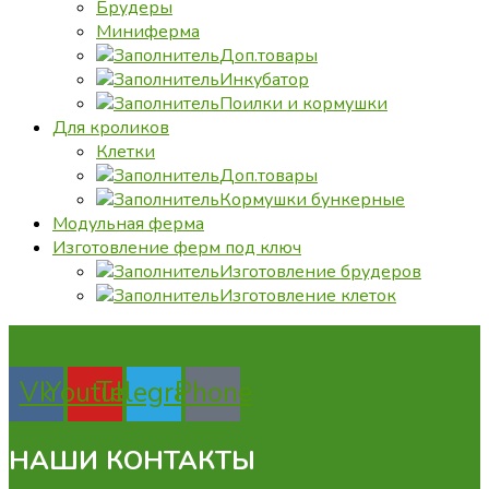
Брудеры
Миниферма
Доп.товары
Инкубатор
Поилки и кормушки
Для кроликов
Клетки
Доп.товары
Кормушки бункерные
Модульная ферма
Изготовление ферм под ключ
Изготовление брудеров
Изготовление клеток
Vk
Youtube
Telegram
Phone
НАШИ КОНТАКТЫ